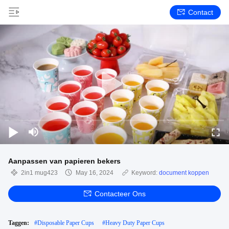
Contact
Aanpassen van papieren bekers
2in1 mug423
May 16, 2024
Keyword:
document koppen
Contacteer Ons
Taggen:
#
Disposable Paper Cups
#
Heavy Duty Paper Cups