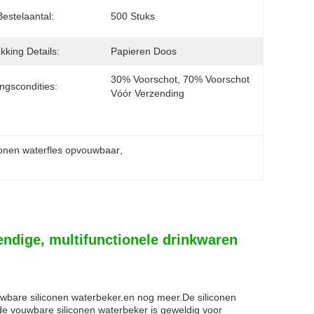
Bestelaantal:
500 Stuks
kking Details:
Papieren Doos
30% Voorschot, 70% Voorschot 
ingscondities:
Vóór Verzending
conen waterfles opvouwbaar
, 
endige, multifunctionele drinkwaren
uwbare siliconen waterbeker.en nog meer.De siliconen
 de vouwbare siliconen waterbeker is geweldig voor