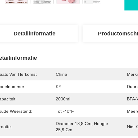
Detailinformatie
Productomschr
etailinformatie
laats Van Herkomst
China
Merk
odelnummer
KY
Duur
paciteit:
2000ml
BPA-Vr
oude Weerstand:
Tot -40°F
Meerd
Diameter 13,8 Cm, Hoogte 
ootte:
Niet-G
25,9 Cm