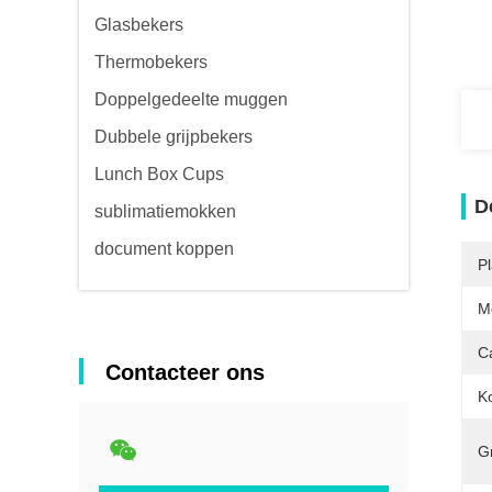
Glasbekers
Thermobekers
Doppelgedeelte muggen
Dubbele grijpbekers
Lunch Box Cups
D
sublimatiemokken
document koppen
P
M
Ca
Contacteer ons
K
Gr