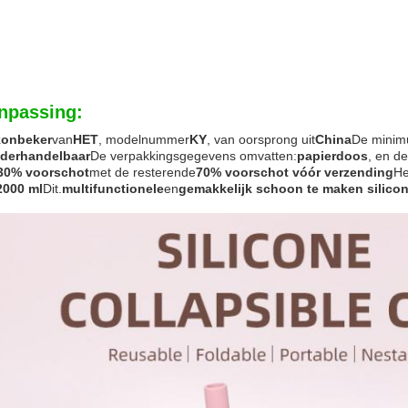
npassing:
ikonbeker
van
HET
, modelnummer
KY
, van oorsprong uit
China
De minimu
derhandelbaar
De verpakkingsgegevens omvatten:
papierdoos
, en de
30% voorschot
met de resterende
70% voorschot vóór verzending
He
2000 ml
Dit.
multifunctionele
en
gemakkelijk schoon te maken
silico