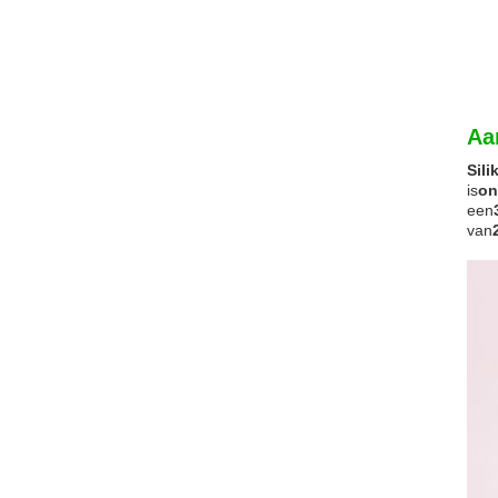
Aa
Sil
is
on
een
van