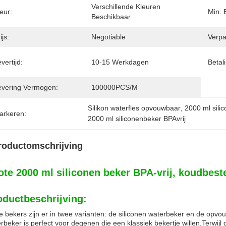
Verschillende Kleuren 
eur:
Min. 
Beschikbaar
ijs:
Negotiable
Verpa
vertijd:
10-15 Werkdagen
Betal
evering Vermogen:
100000PCS/M
Silikon waterfles opvouwbaar
, 
2000 ml sili
arkeren:
2000 ml siliconenbeker BPAvrij
roductomschrijving
ote 2000 ml siliconen beker BPA-vrij, koudbest
oductbeschrijving:
 bekers zijn er in twee varianten: de siliconen waterbeker en de opvo
rbeker is perfect voor degenen die een klassiek bekertje willen.Terwijl