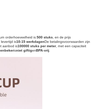
m orderhoeveelheid is:
500 stuks
, en de prijs
 levertijd is
10-15 werkdagen
De betalingsvoorwaarden zijn
t aanbod is
100000 stuks per meter
, met een capaciteit
nenbeker
is
niet giftig
en
BPA-vrij
.