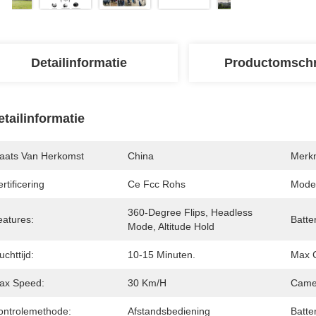
Detailinformatie
Productomschr
etailinformatie
laats Van Herkomst
China
Merk
rtificering
Ce Fcc Rohs
Mode
360-Degree Flips, Headless 
eatures:
Batte
Mode, Altitude Hold
uchttijd:
10-15 Minuten.
Max C
ax Speed:
30 Km/h
Came
ontrolemethode:
Afstandsbediening
Batter