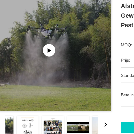
Afst
Gewa
Pest
MOQ:
Prijs:
Standa
Betalin