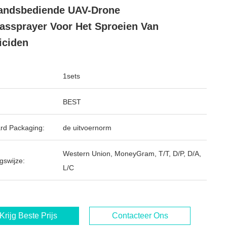
andsbediende UAV-Drone
ssprayer Voor Het Sproeien Van
iciden
1sets
BEST
rd Packaging:
de uitvoernorm
Western Union, MoneyGram, T/T, D/P, D/A,
gswijze:
L/C
Krijg Beste Prijs
Contacteer Ons