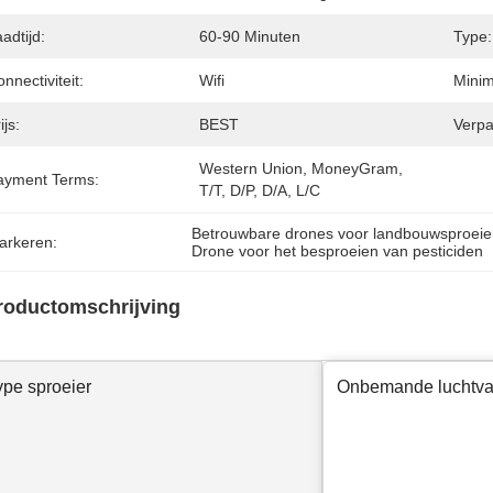
adtijd:
60-90 Minuten
Type:
nnectiviteit:
Wifi
Minim
ijs:
BEST
Verpa
Western Union, MoneyGram, 
ayment Terms:
T/T, D/P, D/A, L/C
Betrouwbare drones voor landbouwsproeie
arkeren:
Drone voor het besproeien van pesticiden
roductomschrijving
ype sproeier
Onbemande luchtva