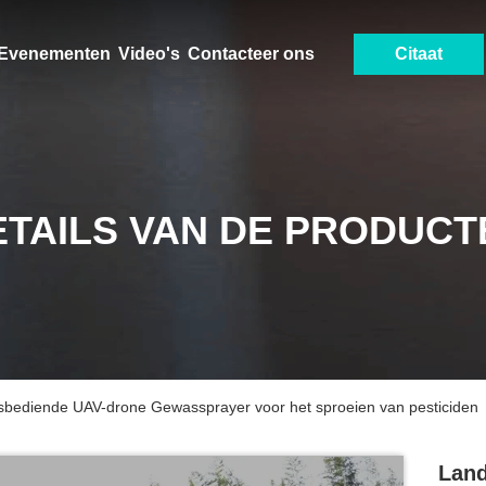
Evenementen
Video's
Contacteer ons
Citaat
ETAILS VAN DE PRODUCT
sbediende UAV-drone Gewassprayer voor het sproeien van pesticiden
Land