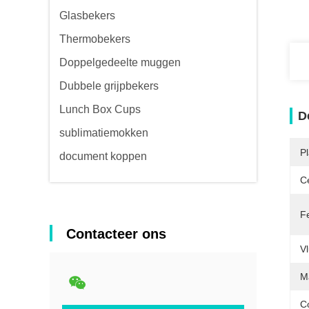
Glasbekers
Thermobekers
Doppelgedeelte muggen
Dubbele grijpbekers
Lunch Box Cups
D
sublimatiemokken
P
document koppen
Ce
F
Contacteer ons
Vl
M
C