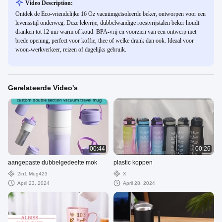
Video Description:
Ontdek de Eco-vriendelijke 16 Oz vacuümgeïsoleerde beker, ontworpen voor een
levensstijl onderweg. Deze lekvrije, dubbelwandige roestvrijstalen beker houdt
dranken tot 12 uur warm of koud. BPA-vrij en voorzien van een ontwerp met
brede opening, perfect voor koffie, thee of welke drank dan ook. Ideaal voor
woon-werkverkeer, reizen of dagelijks gebruik.
Gerelateerde Video's
00:44
00:26
aangepaste dubbelgedeelte mok
plastic koppen
2in1 Mug423
X
April 23, 2024
April 28, 2024