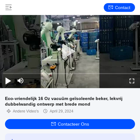
Contact
Eco-vriendelijk 16 Oz vacuüm geïsoleerde beker, lekvrij
dubbelwandig ontwerp met brede mond
Andere Video's
April 29, 2024
Contacteer Ons